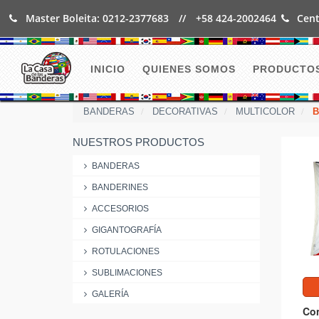
Master Boleita: 0212-2377683
//
+58 424-2002464
Cent
INICIO
QUIENES SOMOS
PRODUCTO
BANDERAS
DECORATIVAS
MULTICOLOR
B
NUESTROS PRODUCTOS
BANDERAS
BANDERINES
ACCESORIOS
GIGANTOGRAFÍA
ROTULACIONES
SUBLIMACIONES
GALERÍA
Con