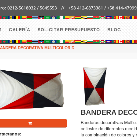
ro: 0212-5618032 / 5645553
//
+58 412-6873381 / +58 414-4799
S
GALERÍA
SOLICITAR PRESUPUESTO
BLOG
ANDERA DECORATIVA MULTICOLOR D
BANDERA DECO
Banderas decorativas Multico
poliester de diferentes medi
tactanos:
la combinación de colores y