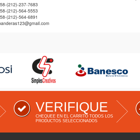
58-(212)-237-7683
58-(212)-564-5553
58-(212)-564-6891
banderas123@gmail.com
E
VERIFIQUE
CHEQUEE EN EL CARRITO TODOS LOS
PRODUCTOS SELECCIONADOS