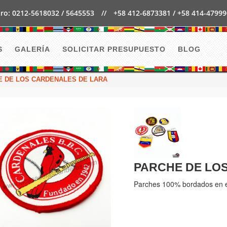
ro: 0212-5618032 / 5645553
//
+58 412-6873381 / +58 414-4799
S
GALERÍA
SOLICITAR PRESUPUESTO
BLOG
 DE LOS CARDENALES DE LARA
PARCHE DE LO
Parches 100% bordados en e