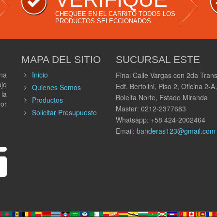
CHEQUEE EN EL CARRITO TODOS LOS
PRODUCTOS SELECCIONADOS
MAPA DEL SITIO
SUCURSAL ESTE
na
Inicio
Final Calle Vargas con 2da Trans
ajo
Edf. Bertolini, Piso 2, Oficina 2-A,
Quienes Somos
 la
Boleita Norte, Estado Miranda
Productos
or
Master: 0212-2377683
Solicitar Presupuesto
Whatsapp: +58 424-2002464
Email:
banderas123@gmail.com