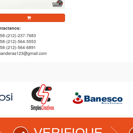
tactanos:
58-(212)-237-7683
58-(212)-564-5553
58-(212)-564-6891
banderas123@gmail.com
E
VERIFIQUE