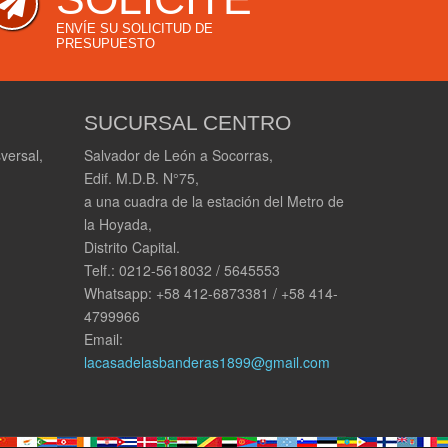
ENVÍE SU SOLICITUD DE
PRESUPUESTO
SUCURSAL CENTRO
versal,
Salvador de León a Socorras,
Edif. M.D.B. N°75,
a una cuadra de la estación del Metro de
la Hoyada,
Distrito Capital.
Telf.: 0212-5618032 / 5645553
Whatsapp: +58 412-6873381 / +58 414-
4799966
Email:
lacasadelasbanderas1899@gmail.com