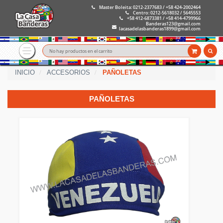
Master Boleita: 0212-2377683 / +58 424-2002464
Centro: 0212-5618032 / 5645553
+58 412-6873381 / +58 414-4799966
Banderas123@gmail.com
lacasadelasbanderas1899@gmail.com
No hay productos en el carrito
INICIO
ACCESORIOS
PAÑOLETAS
PAÑOLETAS